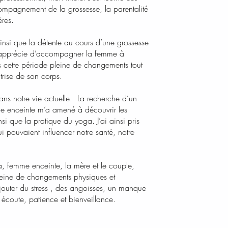
compagnement de la grossesse, la parentalité
ères.
nsi que la détente au cours d’une grossesse
j’apprécie d’accompagner la femme à
s cette période pleine de changements tout
itrise de son corps.
 dans notre vie actuelle. La recherche d’un
 enceinte m’a amené à découvrir les
si que la pratique du yoga. J’ai ainsi pris
 pouvaient influencer notre santé, notre
, femme enceinte, la mère et le couple,
leine de changements physiques et
outer du stress , des angoisses, un manque
écoute, patience et bienveillance.