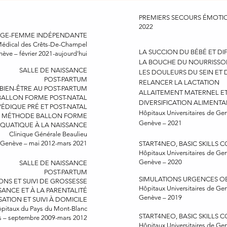
PREMIERS SECOURS ÉMOTI
2022
AGE-FEMME INDÉPENDANTE
Médical des Crêts-De-Champel
LA SUCCION DU BÉBÉ ET DI
ève – février 2021-
aujourd'hui
LA BOUCHE DU NOURRISS
SALLE DE NAISSANCE
LES DOULEURS DU SEIN E
POST-PARTUM
RELANCER LA LACTATION
BIEN-ÊTRE AU POST-PARTUM
ALLAITEMENT MATERNEL ET 
BALLON FORME POST-NATAL
DIVERSIFICATION ALIMENT
ÉDIQUE PRÉ ET POST-NATAL
Hôpitaux Universitaires de Ge
LA MÉTHODE BALLON FORME
Genève – 2021
AQUATIQUE À LA NAISSANCE
Clinique Générale Beaulieu
Genève – mai 2012-mars 2021
START4NEO, BASIC SKILLS 
Hôpitaux Universitaires de Ge
Genève – 2020
SALLE DE NAISSANCE
POST-PARTUM
SIMULATIONS URGENCES OB
NS ET SUIVI DE GROSSESSE
Hôpitaux Universitaires de Ge
SANCE ET À LA PARENTALITÉ
Genève – 2019
SATION ET SUIVI À DOMICILE
pitaux du Pays du Mont-Blanc
START4NEO, BASIC SKILLS 
es
–
septembre 2009-mars 2012
Hôpitaux Universitaires de Ge