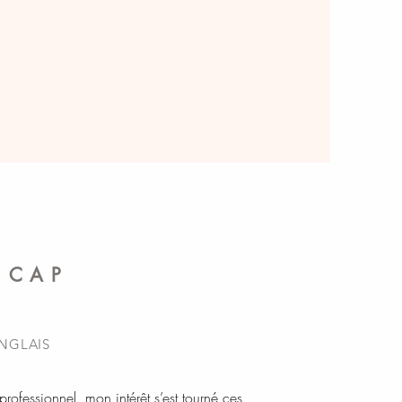
 CAP
ANGLAIS
ofessionnel, mon intérêt s’est tourné ces