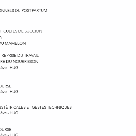
ONNELS DU POST-PARTUM
FFICULTÉS DE SUCCION
ON
T DU MAMELON
REPRISE DU TRAVAIL
AIRE DU NOURRISSON
nève - HUG
COURSE
nève - HUG
STÉTRICALES ET GESTES TECHNIQUES
nève - HUG
COURSE
nève - HUG