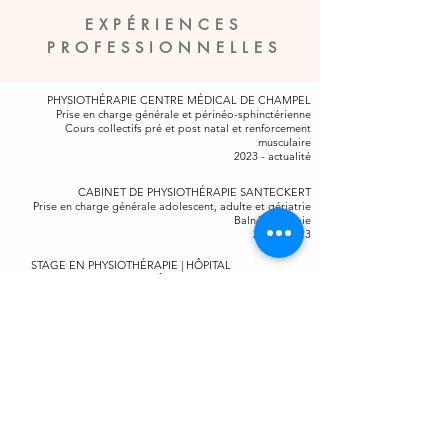
EXPÉRIENCES
PROFESSIONNELLES
PHYSIOTHÉRAPIE CENTRE MÉDICAL DE CHAMPEL
Prise en charge générale et périnéo-sphinctérienne
Cours collectifs pré et post natal et renforcement
musculaire
2023 - actualité
CABINET DE PHYSIOTHÉRAPIE SANTECKERT
Prise en charge générale adolescent, adulte et gériatrie
Balnéothérapie
2022 - 2023
STAGE EN PHYSIOTHÉRAPIE | HÔPITAL
UNIVERSITAIRE DE GENÊVE
Beau-Séjour, service de neuro-rééducation
Belle-Idée, service de psychiatrie adulte et gériatrique
2020 - 2021
STAGE EN PHYSIOTHÉRAPIE | HÔPITAL DU JURA
DELÉMONT
Service de médecine générale et cabinet ambulatoire
2019