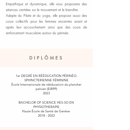
Empathique et dynamique, elle vous proposera des
séances centrées sur le mouvement et le bien-être.
Adepte du Pilate et du yoga, elle propose aussi des
cours collectifs pour les femmes enceintes avant et
après leur accouchement ainsi que des cours de
renforcement musculaire autour du périnée.
DIPLÔMES
1er DEGRÉ EN RÉÉDUCATION PÉRINÉO-
SPHINCTERIENNE FÉMININE
École Internationale de rééducation du plancher
pelvien (EIRPP)
2023
BACHELOR OF SCIENCE HES-SO EN
PHYSIOTHERAPIE
Haute École de Santé de Genève
2018 - 2022